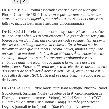
De 18h à 19h30 :
forum associatif avec dédicace de Monique
Pinçon-Charlot de 18h à 19h.
« Un espace de rencontre avec des
structures locales engagées, pour découvrir, discuter et croiser les
luttes »
, indique Benjamin Huet dans un communiqué.
De 19h30 à 21h
, celui-ci donnera son spectacle
Riche
sur la scène
de la salle des fêtes.
« Un seul-en-scène à la fois drôle et incisif, mi-
bourgeois, mi-Bourdieu, qui explore les codes sociaux, les rapports
de classe et les imaginaires de la richesse. En se basant sur les
travaux de Monique et Michel Pinçon-Charlot, Intima Camp livre
un spectacle mordant, à la fois drôle et tendre. À la rencontre entre
stand-up, magie, chanson, la drag-queen voironnaise vous
embarque dans une leçon de coaching à la manière des pires
influenceurs. Parce qu’il serait temps d’arrêter de se satisfaire d’être
des riens et de se décider à devenir riche. Voilà, avec Intima camp,
vous allez devenir RICHE ! Si tout se passe bien… »
Public à partir
de 14 ans.
De 21h15 à 22h30 :
table ronde réunissant Monique Pinçon-Charlot
e
(sociologue), Sandrine Nosbé (députée de la 9
circonscription de
l’Isère, qui couvre notamment Voiron), Michel Szempruch (CGT
Culture) et Benjamin Huet (Intima Camp). Animée par Vincent
Degrez, journaliste indépendant (
Rue Haute
).
« Un temps