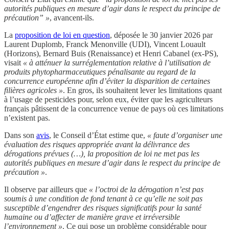
autorités publiques en mesure d’agir dans le respect du principe de
précaution” »
, avancent-ils.
La
proposition de loi en question
, déposée le 30 janvier 2026 par
Laurent Duplomb, Franck Menonville (UDI), Vincent Louault
(Horizons), Bernard Buis (Renaissance) et Henri Cabanel (ex-PS),
visait
« à atténuer la surréglementation relative à l’utilisation de
produits phytopharmaceutiques pénalisante au regard de la
concurrence européenne afin d’éviter la disparition de certaines
filières agricoles »
. En gros, ils souhaitent lever les limitations quant
à l’usage de pesticides pour, selon eux, éviter que les agriculteurs
français pâtissent de la concurrence venue de pays où ces limitations
n’existent pas.
Dans son
avis
, le Conseil d’État estime que,
« faute d’organiser une
évaluation des risques appropriée avant la délivrance des
dérogations prévues (…), la proposition de loi ne met pas les
autorités publiques en mesure d’agir dans le respect du principe de
précaution »
.
Il observe par ailleurs que
« l’octroi de la dérogation n’est pas
soumis à une condition de fond tenant à ce qu’elle ne soit pas
susceptible d’engendrer des risques significatifs pour la santé
humaine ou d’affecter de manière grave et irréversible
l’environnement »
. Ce qui pose un problème considérable pour