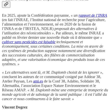
En 2025, ajoute la Confédération paysanne,
« un
rapport de l’INRA
(en fait l’INRAE, l’Institut national de recherche pour l’agriculture,
l’alimentation et l’environnement, né en 2020 de la fusion de
l’INRA et de l’IRSTEA, NDLR)
proposait des alternatives à
l’utilisation des néonicotinoïdes »
. Par ailleurs, le même INRAE a
publié en février dernier une nouvelle étude où il démontre que
«
cultiver sans pesticides est faisable
techniquement et
économiquement, sous certaines conditions. La mise en œuvre de
ces systèmes de production suppose notamment une diversification
des successions culturales, des filières de commercialisation
adaptées, et une valorisation économique des produits issus de ces
systèmes. »
« Les alternatives sont là, et M. Duplomb choisit de les ignorer »
,
concluent les auteurs de ce communiqué
cosigné par Addear 38,
Atelier Paysan, Les
ami.es
de la Conf 38, Adabio, Solidaire 38,
Alternatiba, l’association Espace Nature Environnement et le
Réseau AMAP
. « M. Duplomb mène une entreprise de tromperie du
monde agricole et de sabotage de la santé publique : il est l’allié du
cancer et nous continuerons à le faire savoir. »
Vincent Degrez