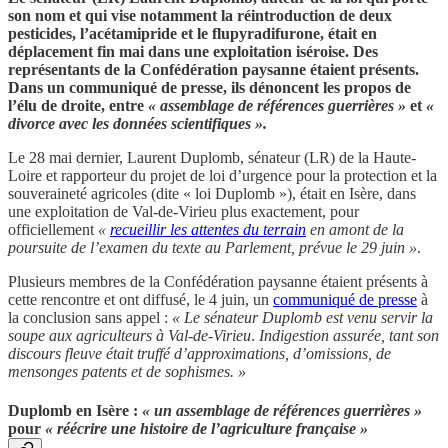
son nom et qui vise notamment la réintroduction de deux
pesticides, l’acétamipride et le flupyradifurone, était en
déplacement fin mai dans une exploitation iséroise. Des
représentants de la Confédération paysanne étaient présents.
Dans un communiqué de presse, ils dénoncent les propos de
l’élu de droite, entre
«
assemblage de références guerrières »
et
«
divorce avec les données scientifiques ».
Le 28 mai dernier, Laurent Duplomb, sénateur (LR) de la Haute-
Loire et rapporteur du projet de loi d’urgence pour la protection et la
souveraineté agricoles (dite « loi Duplomb »), était en Isère, dans
une exploitation de Val-de-Virieu plus exactement, pour
officiellement
«
recueillir les attentes du terrain
en amont de la
poursuite de l’examen du texte au Parlement, prévue le 29 juin »
.
Plusieurs membres de la Confédération paysanne étaient présents à
cette rencontre et ont diffusé, le 4 juin, un
communiqué de presse
à
la conclusion sans appel :
« Le sénateur Duplomb est venu servir la
soupe aux agriculteurs à Val-de-Virieu
.
Indigestion assurée, tant son
discours fleuve était truffé d’approximations, d’omissions, de
mensonges patents et de sophismes. »
Duplomb en Isère :
« un assemblage de références guerrières »
pour
« réécrire une histoire de l’agriculture française »