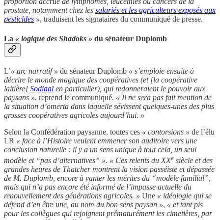
proportion accrue de lymphomes, leucémies ou cancers de la
prostate, notamment chez les
salariés et les agriculteurs exposés aux
pesticides
»
, traduisent les signataires du communiqué de presse.
La
« logique des Shadoks »
du sénateur Duplomb
L’
« arc narratif »
du sénateur Duplomb
« s’emploie ensuite à
décrire le monde magique des coopératives (et [la coopérative
laitière]
Sodiaal
en particulier), qui redonneraient le pouvoir aux
paysans »
, reprend le communiqué
. « Il ne sera pas fait mention de
la situation d’omerta dans laquelle sévissent quelques-unes des plus
grosses coopératives agricoles aujourd’hui. »
Selon la Confédération paysanne, toutes ces
« contorsions »
de l’élu
LR
« face à l’Histoire veulent emmener son auditoire vers une
conclusion naturelle : il y a un sens unique à tout cela, un seul
e
modèle et “pas d’alternatives” »
.
« Ces relents du XX
siècle et des
grandes heures de Thatcher montrent la vision passéiste et dépassée
de M. Duplomb, encore à vanter les mérites du “modèle familial”,
mais qui n’a pas encore été informé de l’impasse actuelle du
renouvellement des générations agricoles. »
Une
« idéologie qui se
défend d’en être une, au nom du bon sens paysan »
,
« et tant pis
pour les collègues qui rejoignent prématurément les cimetières, par