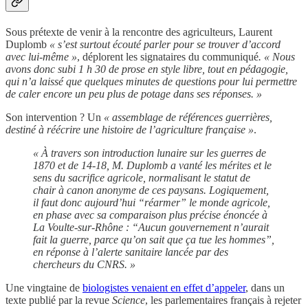
Sous prétexte de venir à la rencontre des agriculteurs, Laurent
Duplomb
« s’est surtout écouté parler pour se trouver d’accord
avec lui-même »
, déplorent les signataires du communiqué
. « Nous
avons donc subi 1 h 30 de prose en style libre, tout en pédagogie,
qui n’a laissé que quelques minutes de questions pour lui permettre
de caler encore un peu plus de potage dans ses réponses. »
Son intervention ? Un
« assemblage de références guerrières,
destiné à réécrire une histoire de l’agriculture française »
.
« À travers son introduction lunaire sur les guerres de
1870 et de 14-18, M. Duplomb a vanté les mérites et le
sens du sacrifice agricole, normalisant le statut de
chair à canon anonyme de ces paysans. Logiquement,
il faut donc aujourd’hui “réarmer” le monde agricole,
en phase avec sa comparaison plus précise énoncée à
La Voulte-sur-Rhône : “Aucun gouvernement n’aurait
fait la guerre, parce qu’on sait que ça tue les hommes”,
en réponse à l’alerte sanitaire lancée par des
chercheurs du CNRS. »
Une vingtaine de
biologistes venaient en effet d’appeler
, dans un
texte publié par la revue
Science
, les parlementaires français à rejeter