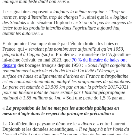
manque manifeste dudit bon sens »
.
Les signataires exposent
« toujours la même rengaine : “Trop de
normes, trop d’interdits, trop de charges” »
, ainsi que la
«
logique
des Shadoks »
du sénateur Duplomb :
« Si on n’a pas les moyens de
tester tous les produits interdits dans l’agriculture aujourd’hui,
autant les autoriser. »
Et de pointer l’exemple donné par l’élu de droite : les haies en
France, qui
« seraient plus nombreuses aujourd’hui qu’en 1950,
géoportail à l’appui (sic) »
. Problème : le ministère de l’Agriculture
lui-même écrivait, en mai 2023, que
70 % du linéaire de haies ont
disparu
des bocages français depuis 1950 :
« Sous l’effet conjoint du
remembrement agricole et du déclin de l’activité d’élevage, la
surface en haies et alignements d’arbres en France métropolitaine
est en constante diminution, malgré les programmes de plantations.
La perte est estimée à 23.500 km par an sur la période 2017-2021
pour un linéaire total de haies estimé par l’Institut géographique
national à 1,55 millions de km. »
Soit une perte de 1,5 % par an.
« La proposition de loi ne met pas les autorités publiques en
mesure d’agir dans le respect du principe de précaution »
La Confédération paysanne dénonce le
« divorce »
entre Laurent
Duplomb et les données scientifiques.
« Il va jusqu’à nier l’avis du
Conseil d’État qui estime que “la proposition de loi ne met pas les