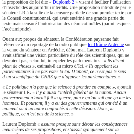
la proposition de loi dite «
Duplomb 2
» visant à faciliter l’utilisation
d’insecticides aujourd’hui interdits. Une proposition introduite par le
sénateur LR à la suite de la censure partielle de son premier texte par
le Conseil constitutionnel, qui avait entériné une grande partie du
texte mais censuré l’autorisation des néonicotinoïdes (parmi lesquels
l’acétamipride).
Quant aux propos du sénateur, la Confédération paysanne fait
référence à un reportage de la radio publique
Ici Drôme Ardèche
sur
la venue du sénateur en Ardèche, début mai. Laurent Duplomb y
avait affirmé une vision particulière du rôle des scientifiques, qui ne
devraient pas, selon lui, interpeler les parlementaires :
« Ils disent
plein de choses »
, estimait-il au micro d’Ici
. « Ils appellent les
parlementaires à ne pas voter la loi. D’abord, ce n’est pas le sens
d’un scientifique du CNRS que d’appeler les parlementaires. »
« Le politique n’a pas que la science à prendre en compte »
, ajoutait
le sénateur LR.
« Il y a aussi l’intérêt général de la nation. Aucun
gouvernement n’aurait fait la guerre, parce qu’on sait que ça tue les
hommes. Et pourtant, il y a eu des gouvernements qui ont été à un
moment ou à un autre confrontés à cette décision. Donc, la
politique, ce n’est pas de la science. »
Laurent Duplomb
« assume presque sans détour les conséquences
meurtrières de ses propositions, et s’assoit cyniquement sur la