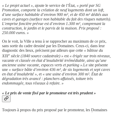
« Le projet actuel »
, ajoute le service de l’État,
« porté par SG
Promotion, comporte la création de neuf logements dont un loft,
d’une surface habitable d’environ 900 m², et de 450 m² dédiés aux
caves et garages (surface non habitable du fait des risques naturels).
L’emprise foncière prévue est d’environ 1.300 m², comprenant la
construction, le jardin et le parvis de la maison. Prix proposé :
250.000 euros. »
On le voit, la Ville a tenu à se rapprocher au maximum de ce prix,
sans sortir du cadre dessiné par les Domaines. Ceux-ci, dans leur
diagnostic des lieux, précisent par ailleurs que cette
« bâtisse du
e
XIX
siècle (1840 source cadastrale) »
est
« érigée sur trois niveaux,
vacante et classée en état d’insalubrité irrémédiable, ainsi qu’une
ancienne usine vacante, espaces verts et parking »
.Le site présente
une
« surface bâtie d’environ 436 m², de six logements et sept caves
en état d’insalubrité »
, et
« une usine d’environ 300 m². État de
dégradation très avancé : planchers affaissés, toiture très
endommagée, tous réseaux à refaire. »
« Le prix de vente fixé par le promoteur est très prudent »
Toujours à propos du prix proposé par le promoteur, les Domaines