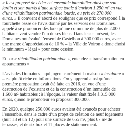
« Il est proposé de céder cet ensemble immobilier ainsi que son
jardin et son parvis d’une surface totale d’environ 1.250 m² en vue
d’une réhabilitation patrimoniale lourde, au prix de 270.000
euros. »
Il convient d’abord de souligner que ce prix correspond à la
fourchette basse de l’avis donné par les services des Domaines,
appelé à se prononcer dès lors qu’une commune de plus de 2.000
habitants veut vendre l’un de ses biens. Dans le cas présent, les
Domaines ont évalué l’ensemble Castelbon à 300.000 euros, avec
une marge d’appréciation de 10 % – la Ville de Voiron a donc choisi
le minimum « légal » pour cette cession.
Et par
« réhabilitation patrimoniale »
, entendez « transformation en
appartements ».
L’avis des Domaines – qui jugent carrément la maison
« insalubre »
– est plutôt riche en informations. On y apprend ainsi qu’une
première proposition avait été faite en 2016, en vue d’une
destruction de l’existant et de la construction d’un immeuble de
1.600 m² habitables ; à l’époque, la valeur était fixée à 315.000
euros, quand le promoteur en proposait 300.000.
En 2020, quelque 250.000 euros avaient été avancés pour acheter
l’ensemble, dans le cadre d’un projet de création de neuf logements
(huit T3 et un T2) pour une surface de 655 m², plus 67 m² de
terrasses, et de six box et 11 places de stationnement.