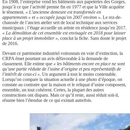
En 1908, l’entreprise vend les bâtiments aux papeteries des Gorges,
jusqu’à ce que l’activité prenne fin en 1977 et que la Ville acquière
le tènement.
« L’ancienne demeure est transformée en
appartements »
et
« occupée jusqu’en 2007 environ »
. Le rez-de-
chaussée de l’ancien atelier sert de local technique aux services
municipaux ; l’étage accueille un artiste en résidence jusqu’en 2017.
« La démolition de cet ensemble est envisagée en 2018 pour laisser
place à un projet immobilier »
, conclut la fiche. Sans doute le projet
de 2016.
Devant ce patrimoine industriel voironnais en voie d’extinction, la
CRPA émet pourtant un avis défavorable à la demande de
classement. Elle estime que
« les bâtiments encore en place ne sont
qu’une partie réduite de l’usine d’origine et peu représentatifs de
l’intérêt de ceux-ci »
. Un argument à tout le moins contestable.
Lorsqu’on compare la situation actuelle à une photo d’époque, on
constate au contraire que la maison et le reliquat d’usine composent,
ensemble, un tout cohérent. Certes, la plupart des autres
constructions ont disparu. Mais ce qu’il reste, aussi réduit soit-il,
résume bien l’étendue de ce qui existait autrefois.