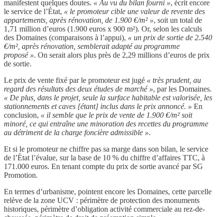
manifestent quelques doutes.
« Au vu du bilan fourni »
, écrit encore
le service de l’État,
« le promoteur cible une valeur de revente des
appartements, après rénovation, de 1.900 €/m² »
, soit un total de
1,71 million d’euros (1.900 euros x 900 m²). Or, selon les calculs
des Domaines (comparaisons à l’appui),
« un prix de sortie de 2.540
€/m², après rénovation, semblerait adapté au programme
proposé »
. On serait alors plus près de 2,29 millions d’euros de prix
de sortie.
Le prix de vente fixé par le promoteur est jugé
« très prudent, au
regard des résultats des deux études de marché »
, par les Domaines.
« De plus, dans le projet, seule la surface habitable est valorisée, les
stationnements et caves [étant] inclus dans le prix annoncé. »
En
conclusion,
« il semble que le prix de vente de 1.900 €/m² soit
minoré, ce qui entraîne une minoration des recettes du programme
au détriment de la charge foncière admissible »
.
Et si le promoteur ne chiffre pas sa marge dans son bilan, le service
de l’État l’évalue, sur la base de 10 % du chiffre d’affaires TTC, à
171.000 euros. En tenant compte du prix de sortie avancé par SG
Promotion.
En termes d’urbanisme, pointent encore les Domaines, cette parcelle
relève de la zone UCV : périmètre de protection des monuments
historiques, périmètre d’obligation activité commerciale au rez-de-