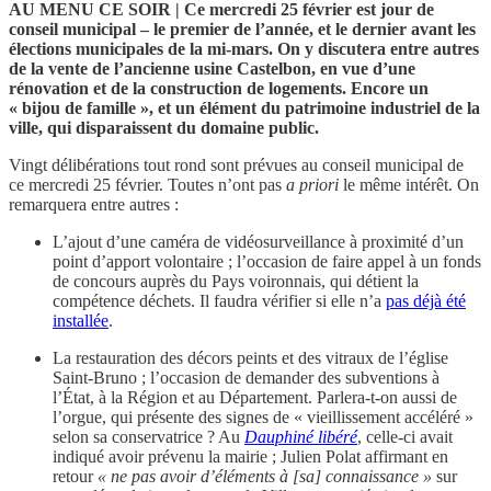
AU MENU CE SOIR ­| Ce mercredi 25 février est jour de
conseil municipal – le premier de l’année, et le dernier avant les
élections municipales de la mi-mars. On y discutera entre autres
de la vente de l’ancienne usine Castelbon, en vue d’une
rénovation et de la construction de logements. Encore un
« bijou de famille », et un élément du patrimoine industriel de la
ville, qui disparaissent du domaine public.
Vingt délibérations tout rond sont prévues au conseil municipal de
ce mercredi 25 février. Toutes n’ont pas
a priori
le même intérêt. On
remarquera entre autres :
L’ajout d’une caméra de vidéosurveillance à proximité d’un
point d’apport volontaire ; l’occasion de faire appel à un fonds
de concours auprès du Pays voironnais, qui détient la
compétence déchets. Il faudra vérifier si elle n’a
pas déjà été
installée
.
La restauration des décors peints et des vitraux de l’église
Saint-Bruno ; l’occasion de demander des subventions à
l’État, à la Région et au Département. Parlera-t-on aussi de
l’orgue, qui présente des signes de « vieillissement accéléré »
selon sa conservatrice ? Au
Dauphiné libéré
, celle-ci avait
indiqué avoir prévenu la mairie ; Julien Polat affirmant en
retour
« ne pas avoir d’éléments à [sa] connaissance »
sur