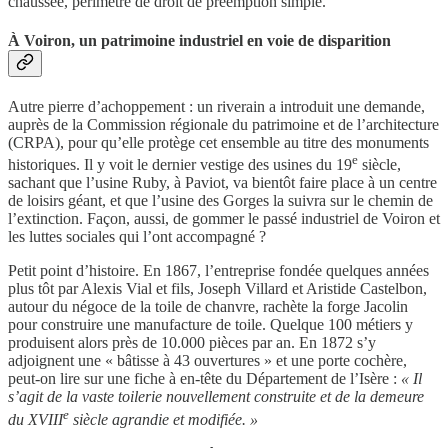
chaussée, périmètre de droit de préemption simple.
À Voiron, un patrimoine industriel en voie de disparition
Autre pierre d’achoppement : un riverain a introduit une demande,
auprès de la Commission régionale du patrimoine et de l’architecture
(CRPA), pour qu’elle protège cet ensemble au titre des monuments
e
historiques. Il y voit le dernier vestige des usines du 19
siècle,
sachant que l’usine Ruby, à Paviot, va bientôt faire place à un centre
de loisirs géant, et que l’usine des Gorges la suivra sur le chemin de
l’extinction. Façon, aussi, de gommer le passé industriel de Voiron et
les luttes sociales qui l’ont accompagné ?
Petit point d’histoire. En 1867, l’entreprise fondée quelques années
plus tôt par Alexis Vial et fils, Joseph Villard et Aristide Castelbon,
autour du négoce de la toile de chanvre, rachète la forge Jacolin
pour construire une manufacture de toile. Quelque 100 métiers y
produisent alors près de 10.000 pièces par an. En 1872 s’y
adjoignent une « bâtisse à 43 ouvertures » et une porte cochère,
peut-on lire sur une fiche à en-tête du Département de l’Isère :
« Il
s’agit de la vaste toilerie nouvellement construite et de la demeure
e
du XVIII
siècle agrandie et modifiée. »